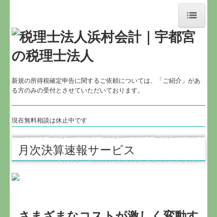
ホーム
お知らせ
新規の所得税確定申告に関するご依頼については、「ご紹介」があ
る方のみの受付とさせていただいております。
事務所紹介
経営理念
現在無料相談は休止中です
交通案内
月次決算速報サービス
業務案内
事務所概要
メンバー紹介
さまざまなコストが激しく変動す