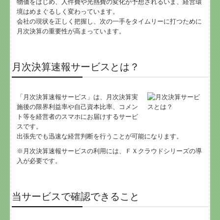
物価をはじめ、人件費や光熱費の変化が予想されるいま、経営環
デジタル化・AI導入補助金
境はめまぐるしく変わっています。
会社の現状を正しく把握し、次の一手をタイムリーに打つために
月次決算の重要性が高まっています。
関与先向け融資商品ご紹介
経営者お役立ち情報
月次決算速報サービスとは？
社長メニューASP版
経営改善オンデマンド講座
「月次決算速報サービス」は、月次決算実
施後の限界利益率や自己資本比率、コメン
小規模企業共済制度
ト等を経営者のスマホにお届けするサービ
スです。
出張先でも迅速な経営判断を行うことが可能になります。
中小企業倒産防止共済制度
※
月次決算速報サービスの利用には、
ＦＸクラウドシリーズの
導
国の共済制度活用コーナー
入が必要です。
当サービスで確認できること