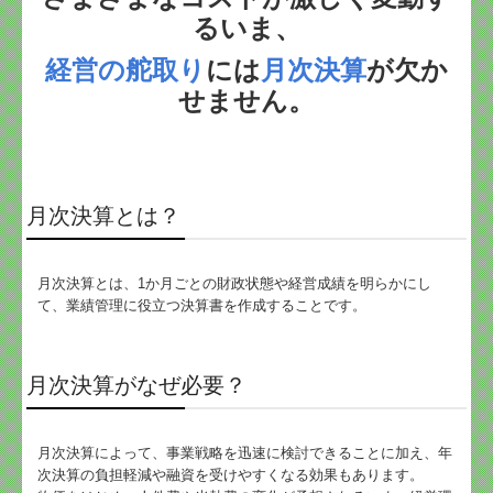
るいま、
事務所の一部をご紹介
経営の舵取り
には
月次決算
が欠か
料金について
せません。
セミナー案内
リンク集
月次決算とは？
個人情報保護方針
月次決算とは、1か月ごとの財政状態や経営成績を明らかにし
インボイス関連リンク集
て、業績管理に役立つ決算書を作成することです。
㈱ビーサポート
月次決算がなぜ必要？
㈱ﾄﾞﾘｰﾑｻﾎﾟｰﾄｺﾝｻﾙﾃｨﾝｸﾞ
月次決算によって、事業戦略を迅速に検討できることに加え、年
宇都宮相続サポートセンター
次決算の負担軽減や融資を受けやすくなる効果もあります。