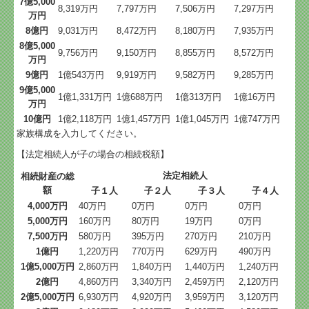
7億5,000
8,319万円
7,797万円
7,506万円
7,297万円
万円
8億円
9,031万円
8,472万円
8,180万円
7,935万円
8億5,000
9,756万円
9,150万円
8,855万円
8,572万円
万円
9億円
1億543万円
9,919万円
9,582万円
9,285万円
9億5,000
1億1,331万円
1億688万円
1億313万円
1億16万円
万円
10億円
1億2,118万円
1億1,457万円
1億1,045万円
1億747万円
家族構成を入力してください。
【法定相続人が子の場合の相続税額】
法定相続人
相続財産の総
額
子１人
子２人
子３人
子４人
4,000万円
40万円
0万円
0万円
0万円
5,000万円
160万円
80万円
19万円
0万円
7,500万円
580万円
395万円
270万円
210万円
1億円
1,220万円
770万円
629万円
490万円
1億5,000万円
2,860万円
1,840万円
1,440万円
1,240万円
2億円
4,860万円
3,340万円
2,459万円
2,120万円
2億5,000万円
6,930万円
4,920万円
3,959万円
3,120万円