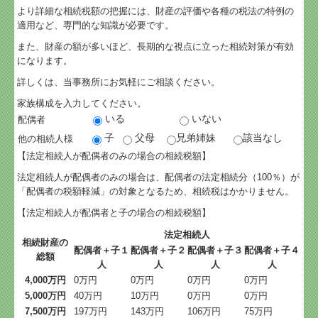
より詳細な相続税額の把握には、財産の評価や各種の税法の特例の
事務所の一部をご紹介
適用など、専門的な知識が必要です。
また、財産の額が多いほど、長期的な視点に立った相続対策が有効
料金について
になります。
詳しくは、当事務所にお気軽にご相談ください。
セミナー案内
家族構成を入力してください。
いる
いない
配偶者
リンク集
子
父母
兄弟姉妹
該当なし
他の相続人様
【法定相続人が配偶者のみの場合の相続税額】
個人情報保護方針
法定相続人が配偶者のみの場合は、配偶者の法定相続分（100％）が
「配偶者の税額軽減」の対象となるため、相続税はかかりません。
インボイス関連リンク集
【法定相続人が配偶者と子の場合の相続税額】
㈱ビーサポート
法定相続人
相続財産の
配偶者＋子１
配偶者＋子２
配偶者＋子３
配偶者＋子４
総額
㈱ﾄﾞﾘｰﾑｻﾎﾟｰﾄｺﾝｻﾙﾃｨﾝｸﾞ
人
人
人
人
4,000万円
0万円
0万円
0万円
0万円
5,000万円
40万円
10万円
0万円
0万円
宇都宮相続サポートセンター
7,500万円
197万円
143万円
106万円
75万円