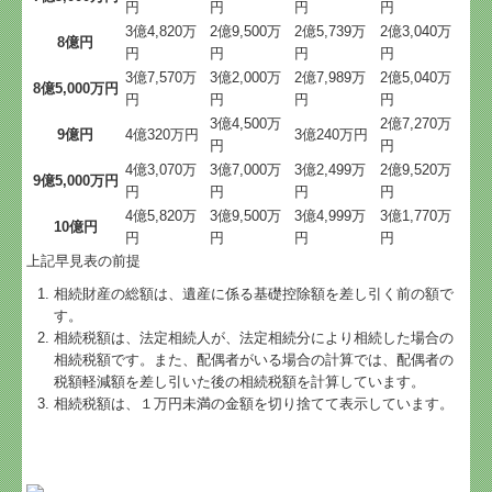
円
円
円
円
3億4,820万
2億9,500万
2億5,739万
2億3,040万
8億円
円
円
円
円
3億7,570万
3億2,000万
2億7,989万
2億5,040万
8億5,000万円
円
円
円
円
3億4,500万
2億7,270万
9億円
4億320万円
3億240万円
円
円
4億3,070万
3億7,000万
3億2,499万
2億9,520万
9億5,000万円
円
円
円
円
4億5,820万
3億9,500万
3億4,999万
3億1,770万
10億円
円
円
円
円
上記早見表の前提
相続財産の総額は、遺産に係る基礎控除額を差し引く前の額で
す。
相続税額は、法定相続人が、法定相続分により相続した場合の
相続税額です。また、配偶者がいる場合の計算では、配偶者の
税額軽減額を差し引いた後の相続税額を計算しています。
相続税額は、１万円未満の金額を切り捨てて表示しています。