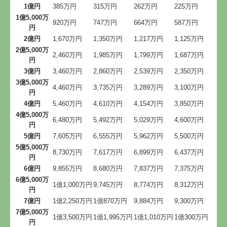
1億円
385万円
315万円
262万円
225万円
デジタル化・AI導入補助金
1億5,000万
920万円
747万円
664万円
587万円
円
関与先向け融資商品ご紹介
2億円
1,670万円
1,350万円
1,217万円
1,125万円
2億5,000万
経営者お役立ち情報
2,460万円
1,985万円
1,799万円
1,687万円
円
3億円
3,460万円
2,860万円
2,539万円
2,350万円
社長メニューASP版
3億5,000万
4,460万円
3,735万円
3,289万円
3,100万円
円
経営改善オンデマンド講座
4億円
5,460万円
4,610万円
4,154万円
3,850万円
4億5,000万
小規模企業共済制度
6,480万円
5,492万円
5,029万円
4,600万円
円
5億円
7,605万円
6,555万円
5,962万円
5,500万円
中小企業倒産防止共済制度
5億5,000万
8,730万円
7,617万円
6,899万円
6,437万円
円
国の共済制度活用コーナー
6億円
9,855万円
8,680万円
7,837万円
7,375万円
6億5,000万
1億1,000万円
9,745万円
8,774万円
8,312万円
円
7億円
1億2,250万円
1億870万円
9,884万円
9,300万円
7億5,000万
1億3,500万円
1億1,995万円
1億1,010万円
1億300万円
円