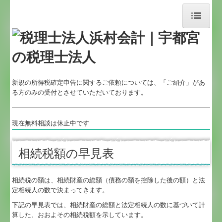
ホーム
お知らせ
新規の所得税確定申告に関するご依頼については、「ご紹介」があ
る方のみの受付とさせていただいております。
事務所紹介
経営理念
現在無料相談は休止中です
交通案内
相続税額の早見表
業務案内
相続税の額は、相続財産の総額（債務の額を控除した後の額）と法
定相続人の数で決まってきます。
事務所概要
下記の早見表では、相続財産の総額と法定相続人の数に基づいて計
算した、おおよその相続税額を示しています。
メンバー紹介